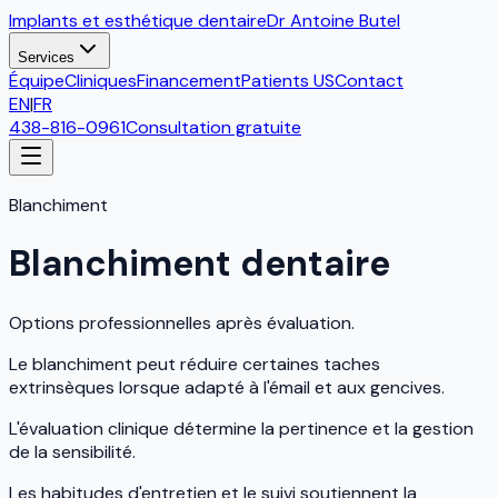
Implants et esthétique dentaire
Dr Antoine Butel
Services
Équipe
Cliniques
Financement
Patients US
Contact
EN
|
FR
438-816-0961
Consultation gratuite
Blanchiment
Blanchiment dentaire
Options professionnelles après évaluation.
Le blanchiment peut réduire certaines taches
extrinsèques lorsque adapté à l'émail et aux gencives.
L'évaluation clinique détermine la pertinence et la gestion
de la sensibilité.
Les habitudes d'entretien et le suivi soutiennent la